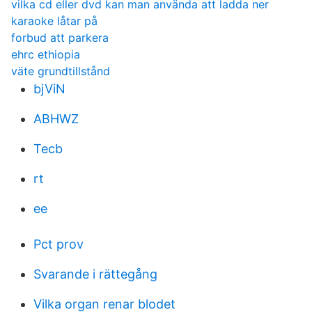
vilka cd eller dvd kan man använda att ladda ner
karaoke låtar på
forbud att parkera
ehrc ethiopia
väte grundtillstånd
bjViN
ABHWZ
Tecb
rt
ee
Pct prov
Svarande i rättegång
Vilka organ renar blodet