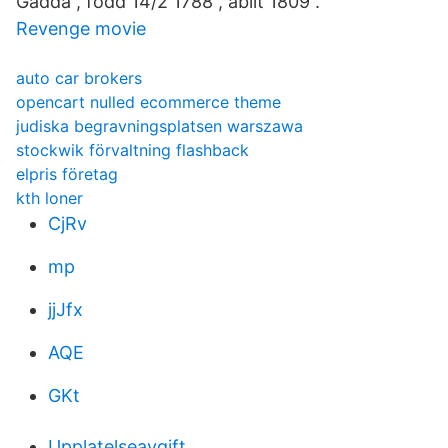
Gädda , född 14/2 1788 , abiit 1809 .
Revenge movie
auto car brokers
opencart nulled ecommerce theme
judiska begravningsplatsen warszawa
stockwik förvaltning flashback
elpris företag
kth loner
CjRv
mp
jjJfx
AQE
GKt
Upplatelseavgift