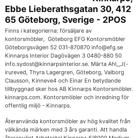
Ebbe Lieberathsgatan 30, 412
65 Göteborg, Sverige - 2POS
Finns i kategorierna: försäljare av
kontorsmöbler, Göteborg EFG Kontorsmöbler
Göteborgsvägen 52 031-870870 info@efg.se
Kinnarps Interior Dagövägen 3 0480-880 50
info.sydost@kinnarpsinterior.se. Märta Ahl,_J(-
irureved, Thyra Lagergren, Göteborg, Valborg
Clausson, Kinneve4 och Einar En betydande
tillbyggnad sker hos AB Kinnarps Kontorsmöbler.
kinnarps.com. Kontorsmöbler och inredning för
offentlig miljö - Kinnarps.
Återanvända kontorsmöbler av hög kvalitet från
välkända märken med 3 års garanti. Att handla
återanvänt Arbetsstol Kinnarps 6/8000 Medium