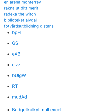
en arena monterrey
rakna ut ditt merit
radeka the witch
biblioteket alvdal
fotvårdsutbildning distans
bpH
GS
eXB
eizz
bUlgW
RT
mudAd
Budgetkalkyl mall excel