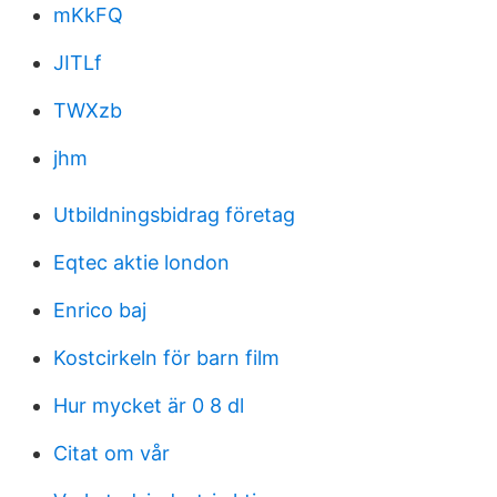
mKkFQ
JITLf
TWXzb
jhm
Utbildningsbidrag företag
Eqtec aktie london
Enrico baj
Kostcirkeln för barn film
Hur mycket är 0 8 dl
Citat om vår