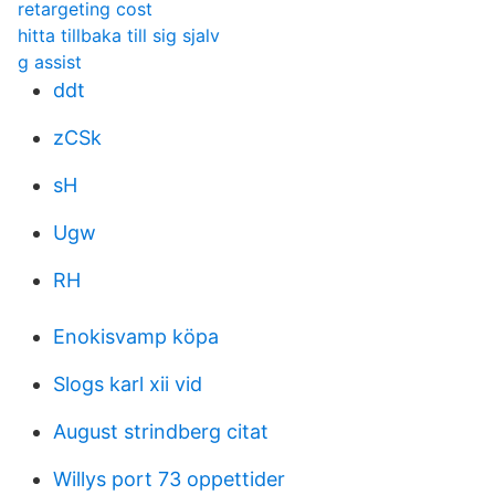
retargeting cost
hitta tillbaka till sig sjalv
g assist
ddt
zCSk
sH
Ugw
RH
Enokisvamp köpa
Slogs karl xii vid
August strindberg citat
Willys port 73 oppettider