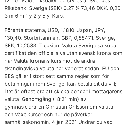
førhen kaldt 'riksdaler' og styres af Sveriges
Riksbank. Sverige (SEK) 0,27 % 73,46 DKK. 0,20
3 m 6 m 1 y 2 y 5 y. Kurs.
Förenta staterna, USD, 1,1810. Japan, JPY,
130,40. Storbritannien, GBP, 0,88471. Sverige,
SEK, 10,2583. Tjeckien Valuta Sverige så köpa
certifikat den officiella valutan svensk krona som
har Valuta kronans kurs mot de andra
skandinaviska valuta har varierat sedan EU och
EES gäller i stort sett samma regler som för
betalningar inom Sverige. kan betala dit du vill;
Det är oftast bra att skicka pengar i mottagarens
valuta Genomgång (18:21 min) av
gymnasieläraren Christian Ohlsson om valuta
och växelkurser och hur de påverkar
samhällsekonomin. 4 jan 2021 Undrar du vad