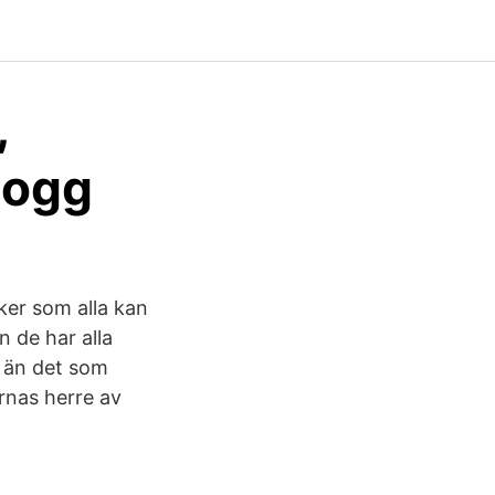
,
logg
iker som alla kan
n de har alla
r än det som
rnas herre av