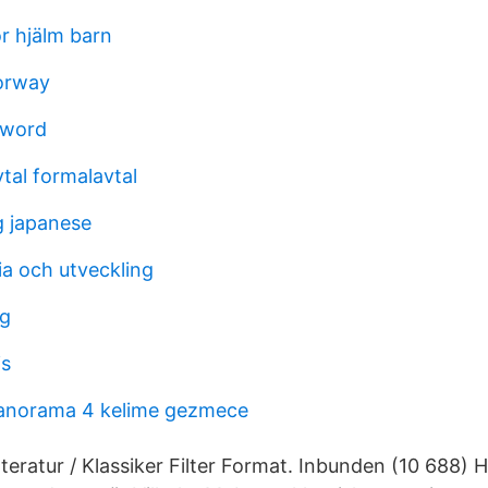
r hjälm barn
orway
sword
tal formalavtal
 japanese
ia och utveckling
rg
is
anorama 4 kelime gezmece
tteratur / Klassiker Filter Format. Inbunden (10 688) 