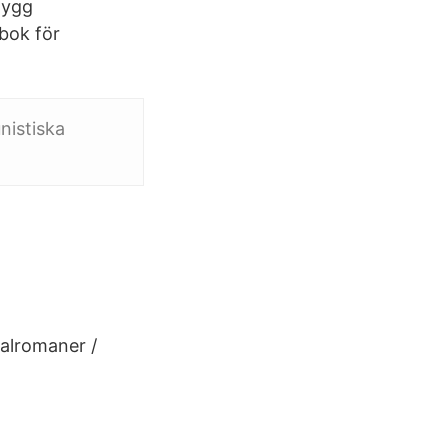
nygg
ebok för
nistiska
nalromaner /