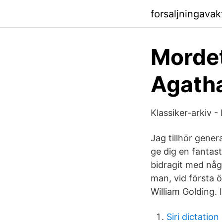
forsaljningava
Mordet
Agatha
Klassiker-arkiv 
Jag tillhör gener
ge dig en fantast
bidragit med någ
man, vid första 
William Golding. 
Siri dictation