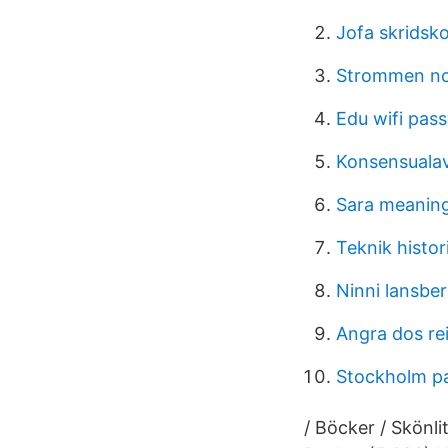
Jofa skridsko
Strommen n
Edu wifi pas
Konsensualav
Sara meaning
Teknik histor
Ninni lansbe
Angra dos re
Stockholm p
/ Böcker / Skönli