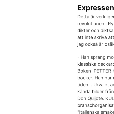
Expresse
Detta är verklig
revolutionen i Ry
dikter och diktsa
att inte skriva at
jag också är osä
- Han sprang mo
klassiska deckar
Boken PETTER KA
böcker. Han har 
tiden… Urvalet 
kända bilder fr
Don Quijote. KUL
branschorganisa
"Italienska smak