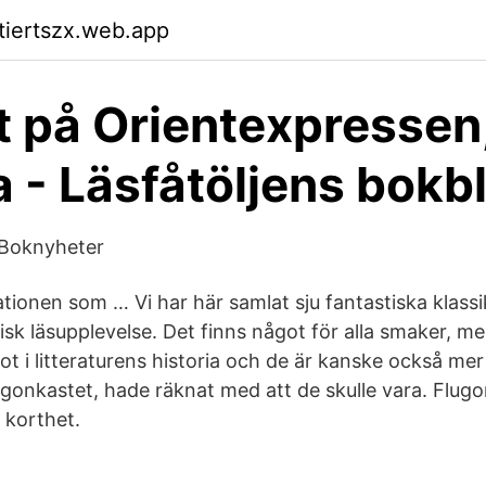
ktiertszx.web.app
 på Orientexpressen
 - Läsfåtöljens bokb
- Boknyheter
ationen som … Vi har här samlat sju fantastiska klass
isk läsupplevelse. Det finns något för alla smaker, me
ot i litteraturens historia och de är kanske också me
ögonkastet, hade räknat med att de skulle vara. Flugo
I korthet.