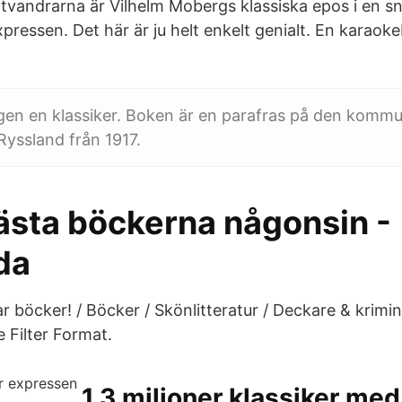
tvandrarna är Vilhelm Mobergs klassiska epos i en s
ressen. Det här är ju helt enkelt genialt. En karaok
igen en klassiker. Boken är en parafras på den kommu
Ryssland från 1917.
ästa böckerna någonsin -
da
r böcker! / Böcker / Skönlitteratur / Deckare & krimi
 Filter Format.
1,3 miljoner klassiker med