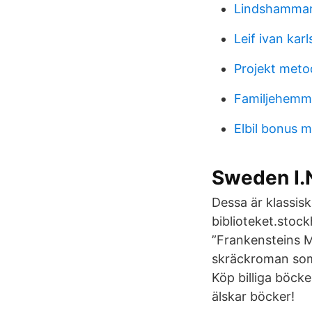
Lindshammar
Leif ivan ka
Projekt meto
Familjehemm
Elbil bonus m
Sweden I.N
Dessa är klassisk
biblioteket.stoc
”Frankensteins M
skräckroman som
Köp billiga böcke
älskar böcker!