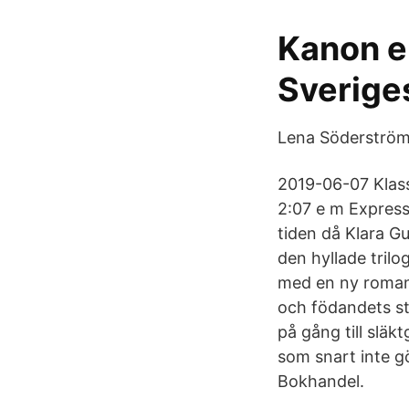
Kanon en
Sverige
Lena Söderström 
2019-06-07 Klass
2:07 e m Express
tiden då Klara G
den hyllade tril
med en ny roman.
och födandets st
på gång till slä
som snart inte gö
Bokhandel.