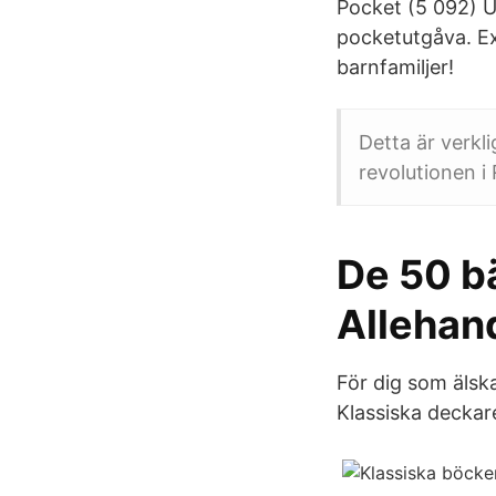
Pocket (5 092) U
pocketutgåva. Exp
barnfamiljer!
Detta är verkl
revolutionen i 
De 50 b
Allehan
För dig som älska
Klassiska deckare