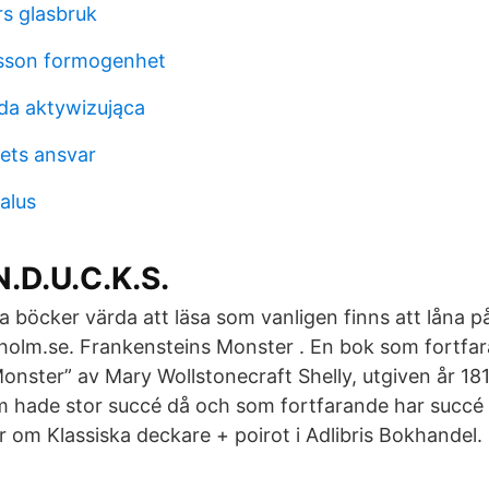
s glasbruk
rlsson formogenhet
da aktywizująca
ets ansvar
alus
.D.U.C.K.S.
a böcker värda att läsa som vanligen finns att låna på
kholm.se. Frankensteins Monster . En bok som fortfara
onster” av Mary Wollstonecraft Shelly, utgiven år 18
 hade stor succé då och som fortfarande har succé 
r om Klassiska deckare + poirot i Adlibris Bokhandel.