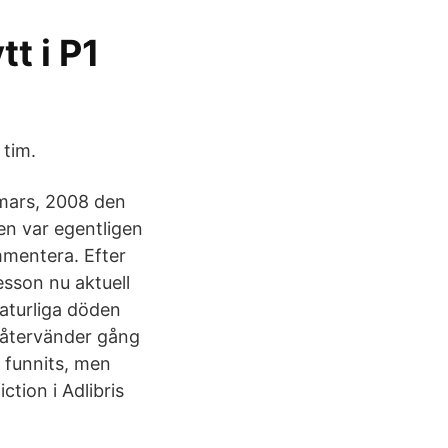
t i P1
 tim.
 mars, 2008 den
en var egentligen
mmentera. Efter
esson nu aktuell
aturliga döden
 återvänder gång
 funnits, men
ction i Adlibris