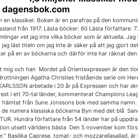
n dagensbok.com
en en klassiker. Boken är en parafras på den kommuni
ssland från 1917. Lästa böcker: 60 Lästa författare: 77
mlingar vet jag inte vilka böcker som är aktuella. Jag 
t jag läst titeln om jag inte är säker på att jag gjort d
ker på en av böckerna och därför inte har räknat den
t mig och han Mordet på Orientexpressen är den tio
drottningen Agatha Christies fristående serie om Herc
RLSSON arbetade i 20 år på Expressen och har skriv
rest i ett 70-tal länder, kommenterat Champions Lea
är hämtat från Sune Jonssons bok med samma namn.
ån de numera klassiska böckerna Byn med det blå Sa
TUR. Hundra författare från 54 länder har på uppdra
tion utsett världens bästa Den 5 november kom för
er." Basilika Caprese, tomat- och mozzarellasallad, ä