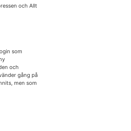
ressen och Allt
login som
ny
öden och
rvänder gång på
unnits, men som