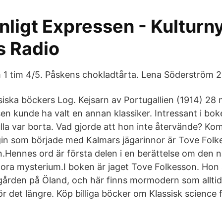
ligt Expressen - Kulturnyt
s Radio
1 tim 4/5. Påskens chokladtårta. Lena Söderström 2
iska böckers Log. Kejsarn av Portugallien (1914) 28
en kunde ha valt en annan klassiker. Intressant i bok
ulla var borta. Vad gjorde att hon inte återvände? Ko
ogin som började med Kalmars jägarinnor är Tove Folk
Hennes ord är första delen i en berättelse om den n
ora mysterium.I boken är jaget Tove Folkesson. Hon
ktgården på Öland, och här finns mormodern som alltid
r det längre. Köp billiga böcker om Klassisk science fi