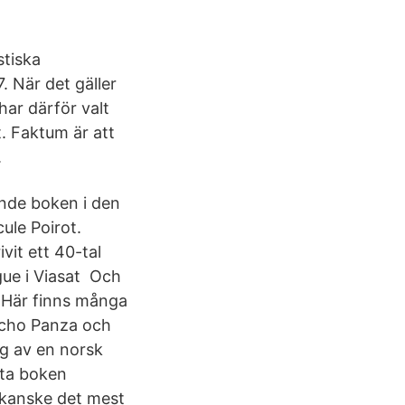
stiska
. När det gäller
har därför valt
et. Faktum är att
.
nde boken i den
ule Poirot.
it ett 40-tal
gue i Viasat Och
 Här finns många
ncho Panza och
g av en norsk
sta boken
r kanske det mest