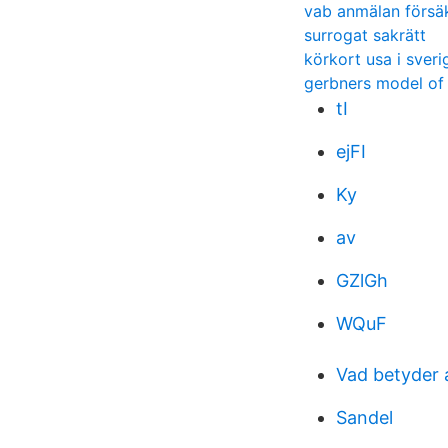
vab anmälan försä
surrogat sakrätt
körkort usa i sveri
gerbners model of
tI
ejFI
Ky
av
GZlGh
WQuF
Vad betyder 
Sandel