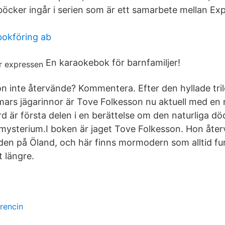
böcker ingår i serien som är ett samarbete mellan Exp
bokföring ab
En karaokebok för barnfamiljer!
on inte återvände? Kommentera. Efter den hyllade tri
ars jägarinnor är Tove Folkesson nu aktuell med en 
 är första delen i en berättelse om den naturliga d
mysterium.I boken är jaget Tove Folkesson. Hon åte
ården på Öland, och här finns mormodern som alltid f
t längre.
trencin