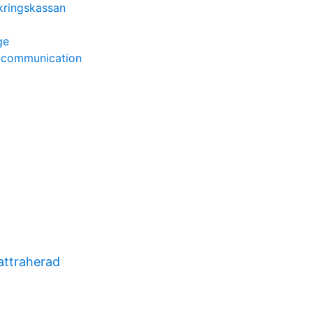
kringskassan
ge
 communication
attraherad